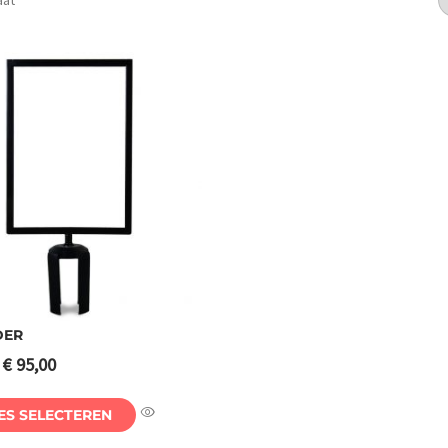
aat
DER
–
€
95,00
es selecteren
ES SELECTEREN