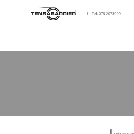
Tel:
079 2073000