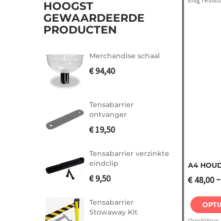
Enig result
HOOGST
GEWAARDEERDE
PRODUCTEN
Merchandise schaal
€
94,40
Tensabarrier
ontvanger
€
19,50
Tensabarrier verzinkte
eindclip
A4 HOU
€
9,50
€
48,00
Opti
Tensabarrier
OPTI
Stowaway Kit
QuickView